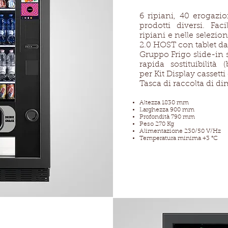
6 ripiani, 40 erogazio
prodotti diversi. Fa
ripiani e nelle selezio
2.0 HOST con tablet da 
Gruppo Frigo slide-in
rapida sostituibilità 
per Kit Display cassetti 
Tasca di raccolta di d
Altezza 1830 mm
Larghezza 900 mm
Profondità 790 mm
Peso 270 Kg
Alimentazione 230/50 V/Hz
Temperatura minima +3 °C