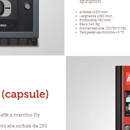
spingitori.
Altezza 1830 mm
Larghezza 1050 mm
Profondità 790 mm
Peso 340 Kg
Alimentazione 230/50 V/Hz
Temperatura minima +3 °C
 (capsule)
affè a marchio Illy
to alla rinfusa da 250