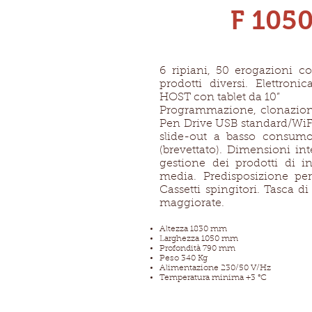
F 1050
6 ripiani, 50 erogazioni co
prodotti diversi. Elettron
HOST con tablet da 10”
Programmazione, clonazion
Pen Drive USB standard/WiFi
slide-out a basso consumo 
(brevettato). Dimensioni in
gestione dei prodotti di i
media. Predisposizione per
Cassetti spingitori. Tasca d
maggiorate.
Altezza 1830 mm
Larghezza 1050 mm
Profondità 790 mm
Peso 340 Kg
Alimentazione 230/50 V/Hz
Temperatura minima +3 °C