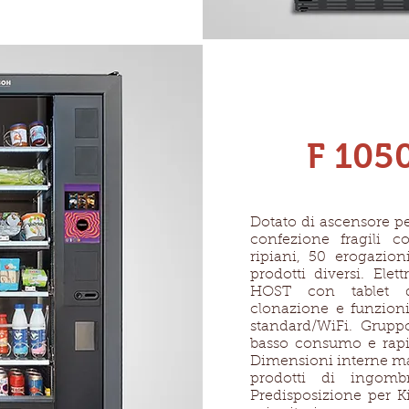
F 1050
Dotato di ascensore pe
confezione fragili c
ripiani, 50 erogazion
prodotti diversi. Ele
HOST con tablet 
clonazione e funzion
standard/WiFi. Gruppo
basso consumo e rapida
Dimensioni interne ma
prodotti di ingomb
Predisposizione per Ki