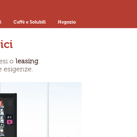
i
Caffè e Solubili
Negozio
ici
esi o
leasing
.
e esigenze.