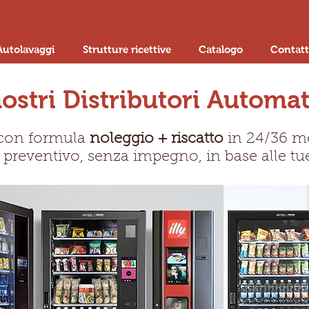
Autolavaggi
Strutture ricettive
Catalogo
Contatt
nostri Distributori Automat
Services
con formula
noleggio + riscatto
in 24/36 m
 preventivo, senza impegno, in base alle tu